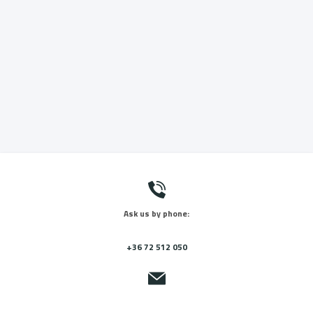
Ask us by phone:
+36 72 512 050
Send us a message: