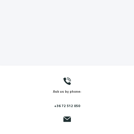
Ask us by phone:
+36 72 512 050
Send us a message: