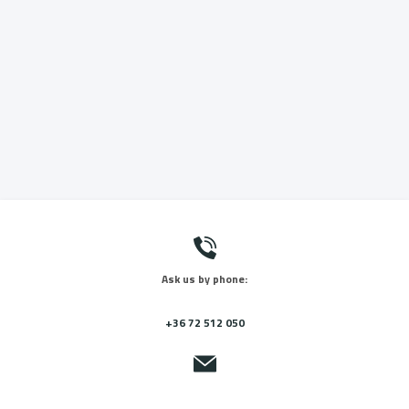
Ask us by phone:
+36 72 512 050
Send us a message: