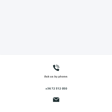
Ask us by phone:
+36 72 512 050
Send us a message: